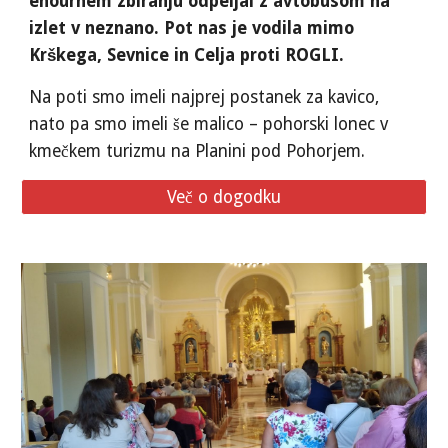
enournem zbiranju odpeljal z avtobusom na
izlet v neznano. Pot nas je vodila mimo
Krškega, Sevnice in Celja proti ROGLI.
Na poti smo imeli najprej postanek za kavico,
nato pa smo imeli še malico – pohorski lonec v
kmečkem turizmu na Planini pod Pohorjem.
Več o dogodku