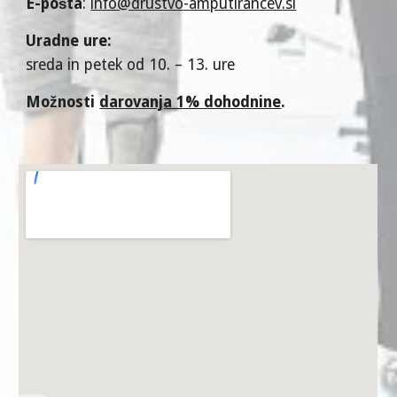
E-pošta
:
info@drustvo
-
amputirancev
.si
U
radne ure
:
sreda in petek
od 10. – 13. ure
Možnosti
darovanja 1% dohodnine
.