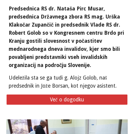
Predsednica RS dr. Nataša Pirc Musar,
predsednica Državnega zbora RS mag. Urška
Klakočar Zupančič in predsednik Vlade RS dr.
Robert Golob so v Kongresnem centru Brdo pri
Kranju gostili slovesnost v počastitev
mednarodnega dneva invalidov, kjer smo bili
povabljeni predstavniki vseh invalidskih
organizacij na področju Slovenije.
Udeležila sta se ga tudi g. Alojz Golob, naš
predsednik in Jože Borsan, kot njegov asistent.
Več o dogodku