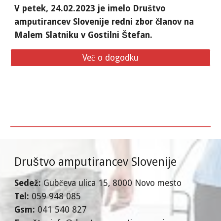
V petek, 24.02.2023 je imelo Društvo
amputirancev Slovenije redni zbor članov na
Malem Slatniku v Gostilni Štefan.
Več o dogodku
Društvo amputirancev Slovenije
Sedež:
Gubčeva ulica 15
, 8000 Novo mesto
T
el:
059 948 085
Gsm:
041 540 827