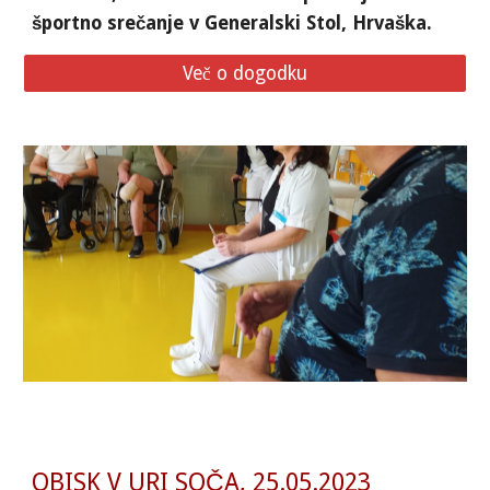
športno srečanje v Generalski Stol, Hrvaška.
Več o dogodku
OBISK V URI SOČA, 25.05.2023