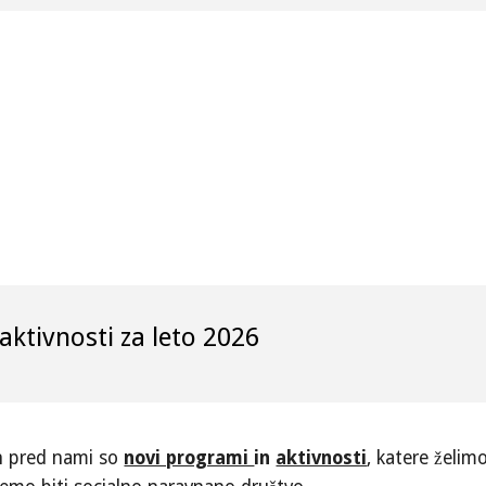
 aktivnosti za leto 202
6
in pred nami so
novi programi
in
aktivnosti
, katere želim