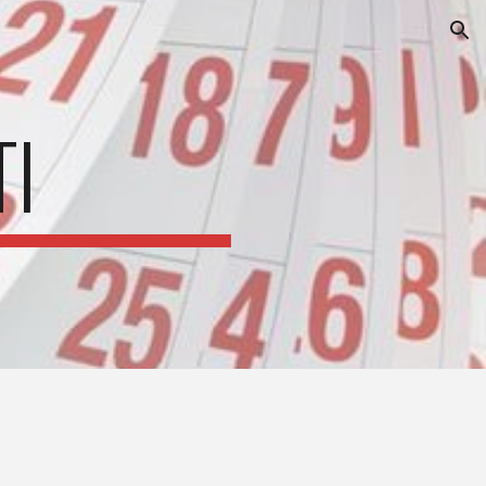
ion
TI