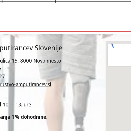
utirancev Slovenije
ulica 15
, 8000 Novo mesto
5
27
rustvo
-
amputirancev
.si
 10. – 13. ure
vanja 1% dohodnine
.