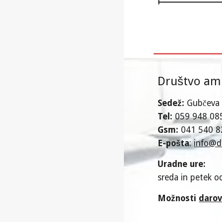
Društvo amp
Sedež:
Gubčeva 
T
el:
059 948 08
Gsm:
041 540 8
E-pošta
:
info@d
U
radne ure
:
sreda in petek
od
Možnosti
daro