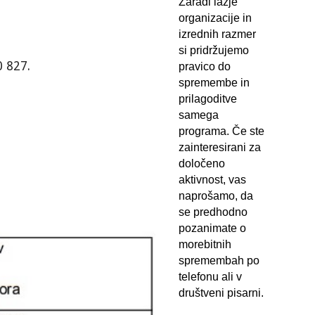
Zaradi lažje
organizacije in
izrednih razmer
si pridržujemo
0 827.
pravico do
spremembe in
prilagoditve
samega
programa. Če ste
zainteresirani za
določeno
aktivnost, vas
naprošamo, da
se predhodno
pozanimate o
morebitnih
spremembah po
telefonu ali v
društveni pisarni.