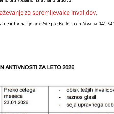
čemo biti socialno naravnano društvo.
aževanje za spremljevalce invalidov.
datne informacije pokličite predsednika društva na 041 54