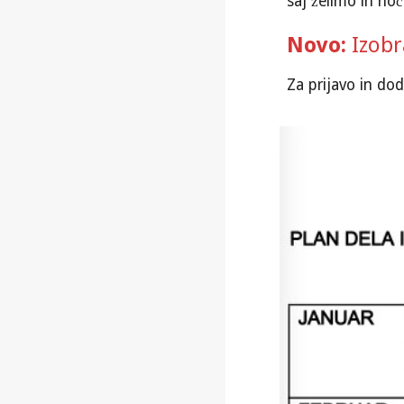
saj želimo in ho
Novo:
Izobr
Za prijavo in do