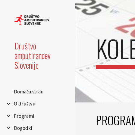
Sk
KOL
Društvo
amputirancev
Slovenije
Domača stran
O društvu
PROGRAM
Programi
Dogodki