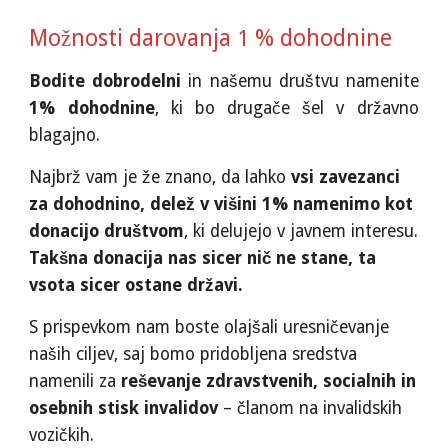
Možnosti darovanja
% dohodnine
1
Bodite dobrodelni
in našemu društvu namenite
1
% dohodnine
, ki bo drugače šel v državno
blagajno.
Najbrž vam je že znano, da lahko
vsi zavezanci
za dohodnino, delež v višini
1
% namenimo kot
donacijo društvom
, ki delujejo v javnem interesu.
Takšna donacija nas sicer nič ne stane, ta
vsota sicer ostane državi.
S prispevkom nam boste olajšali uresničevanje
naših ciljev, saj bomo pridobljena sredstva
namenili za
reševanje zdravstvenih, socialnih in
osebnih stisk invalidov
– članom na invalidskih
vozičkih.