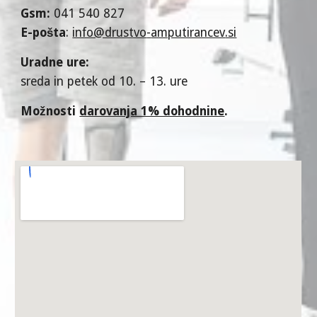
Gsm:
041 540 827
E-pošta
:
info@drustvo
-
amputirancev
.si
U
radne ure
:
sreda in petek
od 10. – 13. ure
Možnosti
darovanja 1% dohodnine
.