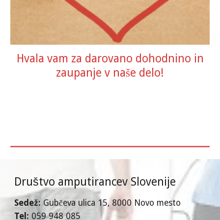
Hvala vam za darovano dohodnino in
zaupanje v naše delo!
Društvo amputirancev Slovenije
Sedež:
Gubčeva ulica 15
, 8000 Novo mesto
T
el:
059 948 085