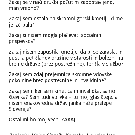
Zakaj se v naši družbi počutim zapostavljeno,
manjvredno?
Zakaj sem ostala na skromni gorski kmetiji, ki me
je izčrpala?
Zakaj si nisem mogla plačevati socialnih
prispevkov?
Zakaj nisem zapustila kmetije, da bi se zarasla, in
pustila pet članov družine v starosti in bolezni na
breme države (brez postrežnine), ter šla v službo?
Zakaj sem zdaj prejemnica skromne vdovske
pokojnine brez postrežnine in invalidnine?
Zakaj sem, ker sem kmetica in invalidka, samo
številka? Sem tudi volivka – tu moj glas šteje, a
nisem enakovredna državljanka naše prelepe
Slovenije?
Ostal mi bo moj večni ZAKAJ.