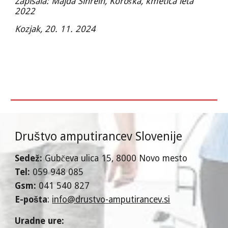
Zapisala: Majda Sinreih, Koroška, kmetica leta
2022
Kozjak, 20. 11. 2024
Društvo amputirancev Slovenije
Sedež:
Gubčeva ulica 15
, 8000 Novo mesto
T
el:
059 948 085
Gsm:
041 540 827
E-pošta
:
info@drustvo
-
amputirancev
.si
U
radne ure
: